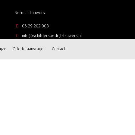
Norman Lauwers
06 29 202 008
info@schildersbedrijf-lauwers.nl
ijze
Offerte aanvragen
Contact