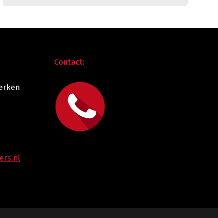
Contact:
erken
ers.nl